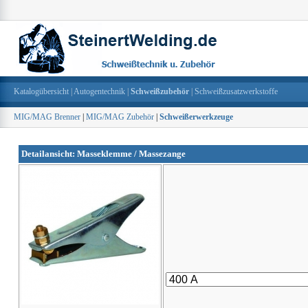
Katalogübersicht
|
Autogentechnik
|
Schweißzubehör
|
Schweißzusatzwerkstoffe
MIG/MAG Brenner
|
MIG/MAG Zubehör
|
Schweißerwerkzeuge
Detailansicht: Masseklemme / Massezange