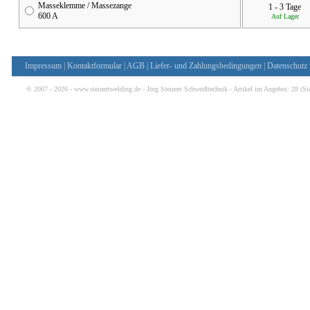
Masseklemme / Massezange
1 - 3 Tage
600 A
Auf Lager
Impressum
|
Kontaktformular
|
AGB
|
Liefer- und Zahlungsbedingungen
|
Datenschutz
© 2007 - 2026 - www.steinertwelding.de - Jörg Steinert Schweißtechnik - Artikel im Angebot:
28
(St