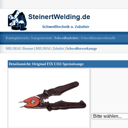
Katalogübersicht
|
Autogentechnik
|
Schweißzubehör
|
Schweißzusatzwerkstoffe
MIG/MAG Brenner
|
MIG/MAG Zubehör
|
Schweißerwerkzeuge
Detailansicht: Original FIX CO2-Spezialzange