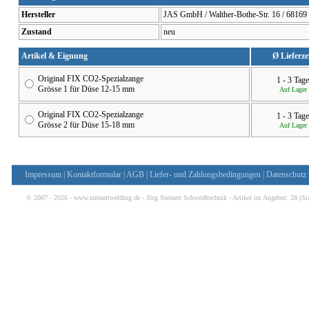
Hersteller
JAS GmbH / Walther-Bothe-Str. 16 / 68169
Zustand
neu
Artikel & Eignung
Ø Lieferze
Original FIX CO2-Spezialzange
1 - 3 Tage
Grösse 1 für Düse 12-15 mm
Auf Lager
Original FIX CO2-Spezialzange
1 - 3 Tage
Grösse 2 für Düse 15-18 mm
Auf Lager
Impressum
|
Kontaktformular
|
AGB
|
Liefer- und Zahlungsbedingungen
|
Datenschutz
© 2007 - 2026 - www.steinertwelding.de - Jörg Steinert Schweißtechnik - Artikel im Angebot:
28
(St