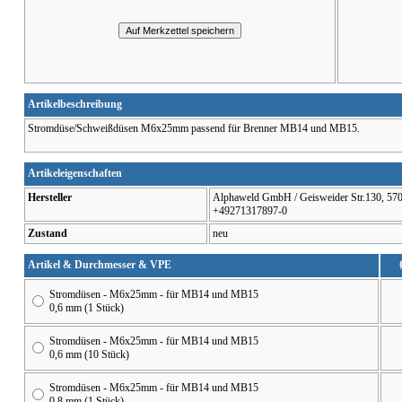
Artikelbeschreibung
Stromdüse/Schweißdüsen M6x25mm passend für Brenner MB14 und MB15.
Artikeleigenschaften
Hersteller
Alphaweld GmbH / Geisweider Str.130, 5707
+49271317897-0
Zustand
neu
Artikel & Durchmesser & VPE
Stromdüsen - M6x25mm - für MB14 und MB15
0,6 mm (1 Stück)
Stromdüsen - M6x25mm - für MB14 und MB15
0,6 mm (10 Stück)
Stromdüsen - M6x25mm - für MB14 und MB15
0,8 mm (1 Stück)