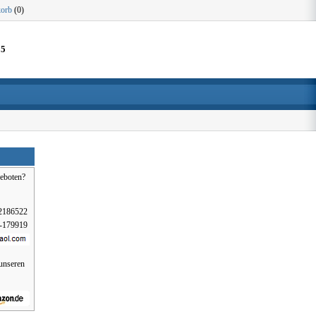
orb
(0)
15
eboten?
2186522
-179919
 unseren