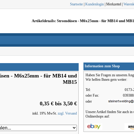
Startseite
|
Kundenlogin
| Merkzettel |
Warenk
Artikeldetails: Stromdüsen - M6x25mm - für MB14 und MB
Information zum Shop
üsen - M6x25mm - für MB14 und
Haben Sie Fragen zu unseren Ang
Wir helfen Ihnen gern weiter:
MB15
Tel:
0173-
oder Fax:
039388
oder
0,35 € bis 3,50 €
Unsere Artikel finden Sie auch in
inkl. 19% MwSt.
zzgl. Versand
Onlineshops auf: