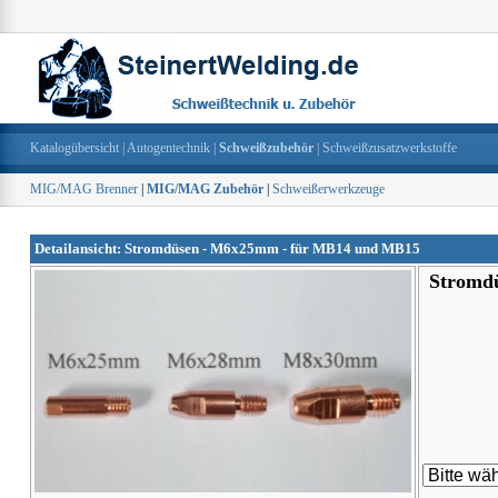
Katalogübersicht
|
Autogentechnik
|
Schweißzubehör
|
Schweißzusatzwerkstoffe
MIG/MAG Brenner
|
MIG/MAG Zubehör
|
Schweißerwerkzeuge
Detailansicht: Stromdüsen - M6x25mm - für MB14 und MB15
Stromd