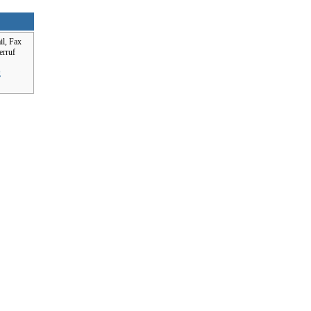
il, Fax
erruf
g