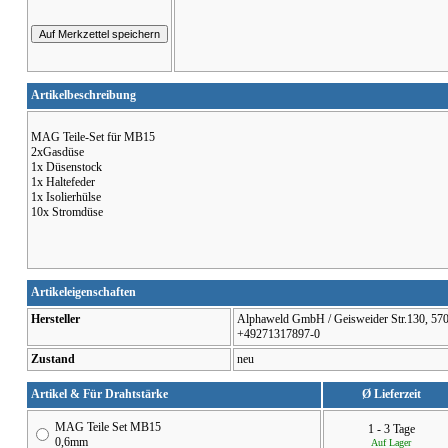
Artikelbeschreibung
MAG Teile-Set für MB15
2xGasdüse
1x Düsenstock
1x Haltefeder
1x Isolierhülse
10x Stromdüse
Artikeleigenschaften
Hersteller
Alphaweld GmbH / Geisweider Str.130, 5707
+49271317897-0
Zustand
neu
Artikel & Für Drahtstärke
Ø Lieferzeit
MAG Teile Set MB15
1 - 3 Tage
0,6mm
Auf Lager