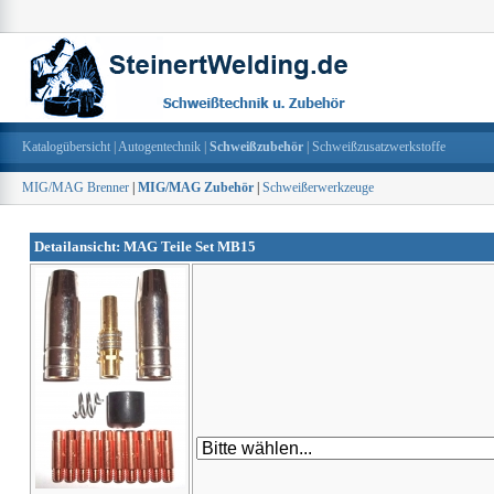
Katalogübersicht
|
Autogentechnik
|
Schweißzubehör
|
Schweißzusatzwerkstoffe
MIG/MAG Brenner
|
MIG/MAG Zubehör
|
Schweißerwerkzeuge
Detailansicht: MAG Teile Set MB15