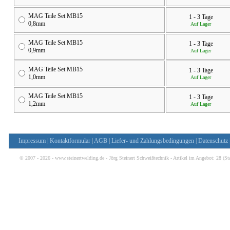
MAG Teile Set MB15
1 - 3 Tage
0,8mm
Auf Lager
MAG Teile Set MB15
1 - 3 Tage
0,9mm
Auf Lager
MAG Teile Set MB15
1 - 3 Tage
1,0mm
Auf Lager
MAG Teile Set MB15
1 - 3 Tage
1,2mm
Auf Lager
Impressum
|
Kontaktformular
|
AGB
|
Liefer- und Zahlungsbedingungen
|
Datenschutz
© 2007 - 2026 - www.steinertwelding.de - Jörg Steinert Schweißtechnik - Artikel im Angebot:
28
(St