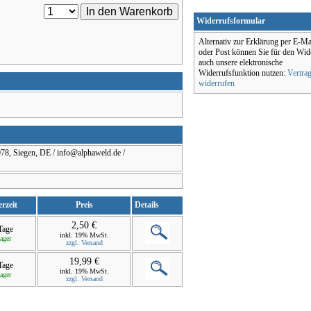
Widerrufsformular
Alternativ zur Erklärung per E-Ma
oder Post können Sie für den Wid
auch unsere elektronische
Widerrufsfunktion nutzen:
Vertra
widerrufen
8, Siegen, DE / info@alphaweld.de /
erzeit
Preis
Details
2,50 €
 Tage
inkl. 19% MwSt.
ager
zzgl. Versand
19,99 €
 Tage
inkl. 19% MwSt.
ager
zzgl. Versand