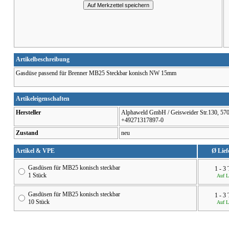
Artikelbeschreibung
Gasdüse passend für Brenner MB25 Steckbar konisch NW 15mm
Artikeleigenschaften
Hersteller
Alphaweld GmbH / Geisweider Str.130, 5707
+49271317897-0
Zustand
neu
Artikel & VPE
Ø Lief
Gasdüsen für MB25 konisch steckbar
1 - 3
1 Stück
Auf L
Gasdüsen für MB25 konisch steckbar
1 - 3
10 Stück
Auf L