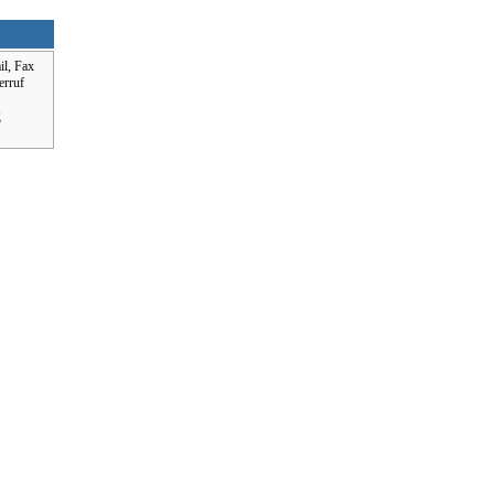
il, Fax
erruf
g