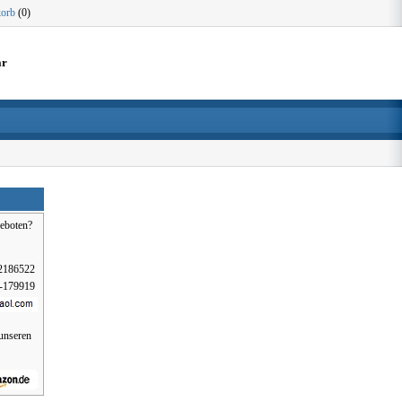
orb
(0)
ar
eboten?
2186522
-179919
 unseren