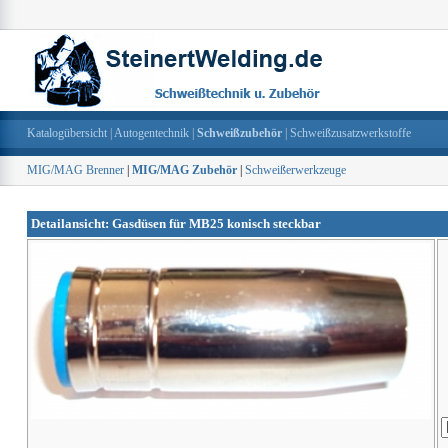
Katalogübersicht
|
Autogentechnik
|
Schweißzubehör
|
Schweißzusatzwerkstoffe
MIG/MAG Brenner
|
MIG/MAG Zubehör
|
Schweißerwerkzeuge
Detailansicht: Gasdüsen für MB25 konisch steckbar