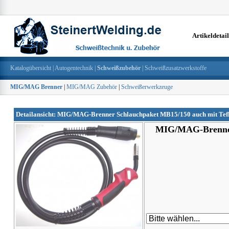
Artikeldeta
Katalogübersicht
|
Autogentechnik
|
Schweißzubehör
|
Schweißzusatzwerkstoffe
MIG/MAG Brenner
|
MIG/MAG Zubehör
|
Schweißerwerkzeuge
Detailansicht: MIG/MAG-Brenner Schlauchpaket MB15/150 auch mit Teflo
MIG/MAG-Brenner