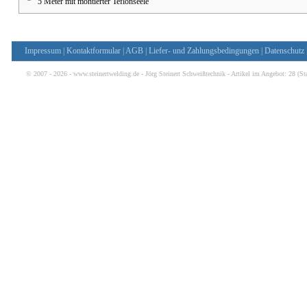
5 Meter mit montierter Teflonseele
Impressum
|
Kontaktformular
|
AGB
|
Liefer- und Zahlungsbedingungen
|
Datenschutz
© 2007 - 2026 - www.steinertwelding.de - Jörg Steinert Schweißtechnik - Artikel im Angebot:
28
(St